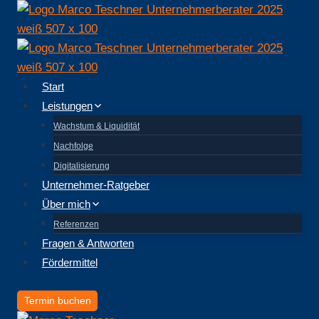
Zum
Inhalt
springen
Start
Leistungen
Wachstum & Liquidität
Nachfolge
Digitalisierung
Unternehmer-Ratgeber
Über mich
Referenzen
Fragen & Antworten
Fördermittel
Termin buchen