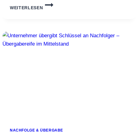
JAHRESPLANUNG
WEITERLESEN
LIGHT:
10
KENNZAHLEN,
DIE
FÜR
MACHER
WIRKLICH
ZÄHLEN
NACHFOLGE & ÜBERGABE