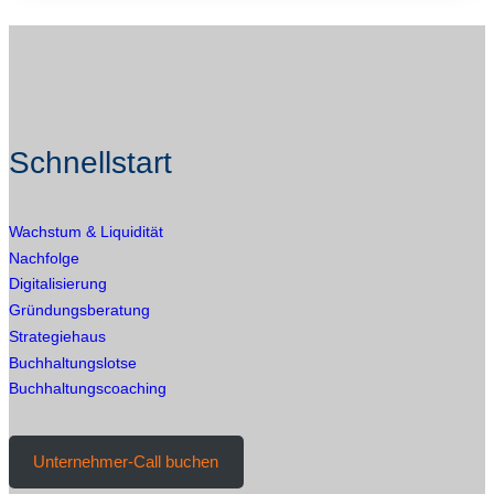
KONTO
LEER:
7
URSACHEN
+
1
GEGENMITTEL
Schnellstart
Wachstum & Liquidität
Nachfolge
Digitalisierung
Gründungsberatung
Strategiehaus
Buchhaltungslotse
Buchhaltungscoaching
Unternehmer-Call buchen