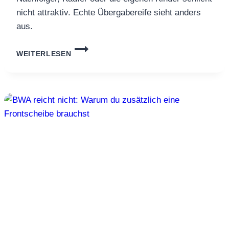
nicht attraktiv. Echte Übergabereife sieht anders
aus.
ÜBERGABEREIFE:
WEITERLESEN
WIE
DEIN
BETRIEB
AUCH
OHNE
DICH
SEINEN
VOLLEN
WERT
BEHÄLT
–
UND
WIE
DU
IHN
ERREICHST