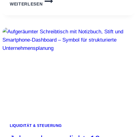
WEITERLESEN
OHNE
FRUST:
30
MINUTEN
PRO
WOCHE,
DAMIT
DU
WEISST, W
ELCHE B
AUSTELLE W
IRKLICH G
ELD B
RINGT
LIQUIDITÄT & STEUERUNG