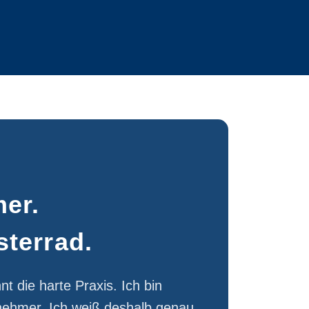
er.
terrad.
 die harte Praxis. Ich bin
rnehmer. Ich weiß deshalb genau,