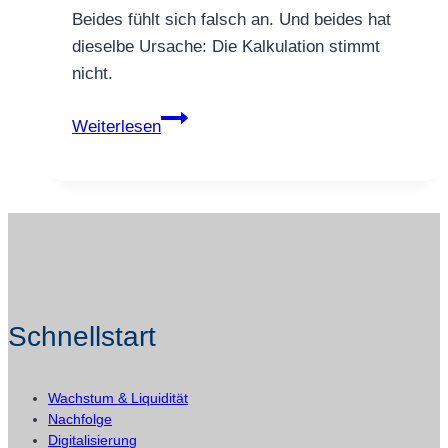
Beides fühlt sich falsch an. Und beides hat
dieselbe Ursache: Die Kalkulation stimmt
nicht.
Warum
Weiterlesen
dein
Angebot
zu
billig
ist
–
und
Schnellstart
wie
du
das
Wachstum & Liquidität
ab
Nachfolge
sofort
Digitalisierung