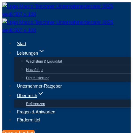
Zum
Inhalt
springen
Start
Leistungen
Wachstum & Liquidität
Nachfolge
Digitalisierung
Unternehmer-Ratgeber
Über mich
Referenzen
Fragen & Antworten
Fördermittel
Termin buchen