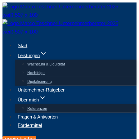
Zum
Inhalt
springen
Start
Leistungen
Wachstum & Liquidität
Nachfolge
Digitalisierung
Unternehmer-Ratgeber
Über mich
Referenzen
Fragen & Antworten
Fördermittel
Termin buchen