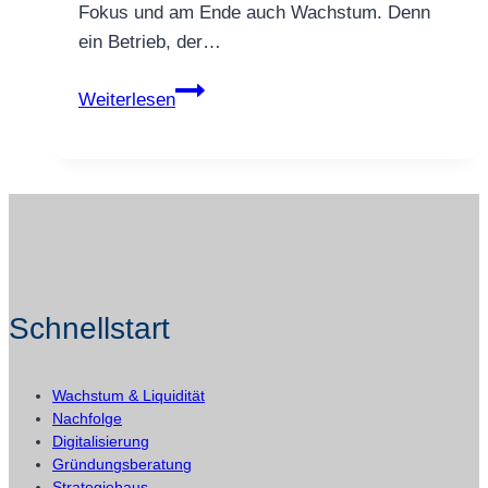
Fokus und am Ende auch Wachstum. Denn
ein Betrieb, der…
Freigaben
Weiterlesen
ohne
Chef-
Engpass:
3
Regeln
+
klare
Schnellstart
Grenzen,
damit
dein
Wachstum & Liquidität
Team
Nachfolge
Entscheidungen
Digitalisierung
Gründungsberatung
trifft
Strategiehaus