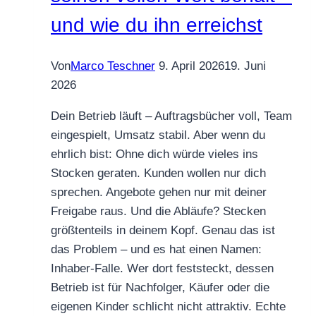
und
und wie du ihn erreichst
mehr
Ertrag
Von
Marco Teschner
9. April 2026
19. Juni
ist
2026
Dein Betrieb läuft – Auftragsbücher voll, Team
eingespielt, Umsatz stabil. Aber wenn du
ehrlich bist: Ohne dich würde vieles ins
Stocken geraten. Kunden wollen nur dich
sprechen. Angebote gehen nur mit deiner
Freigabe raus. Und die Abläufe? Stecken
größtenteils in deinem Kopf. Genau das ist
das Problem – und es hat einen Namen:
Inhaber-Falle. Wer dort feststeckt, dessen
Betrieb ist für Nachfolger, Käufer oder die
eigenen Kinder schlicht nicht attraktiv. Echte