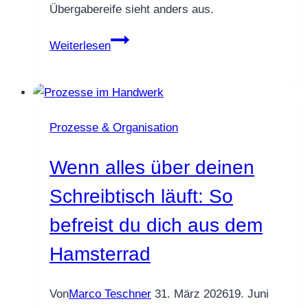
Übergabereife sieht anders aus.
Übergabereife:
Weiterlesen
Wie
dein
Betrieb
auch
Prozesse & Organisation
ohne
dich
Wenn alles über deinen
seinen
vollen
Schreibtisch läuft: So
Wert
befreist du dich aus dem
behält
–
Hamsterrad
und
wie
Von
Marco Teschner
31. März 2026
19. Juni
du