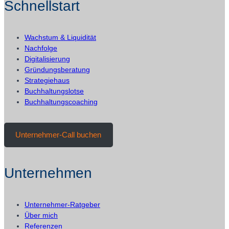
Schnellstart
wirken
Wachstum & Liquidität
Nachfolge
Digitalisierung
Gründungsberatung
Strategiehaus
Buchhaltungslotse
Buchhaltungscoaching
Unternehmer-Call buchen
Unternehmen
Unternehmer-Ratgeber
Über mich
Referenzen