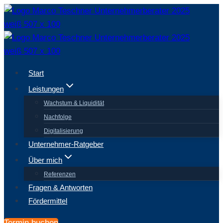
Zum
Inhalt
springen
Start
Leistungen
Wachstum & Liquidität
Nachfolge
Digitalisierung
Unternehmer-Ratgeber
Über mich
Referenzen
Fragen & Antworten
Fördermittel
Termin buchen