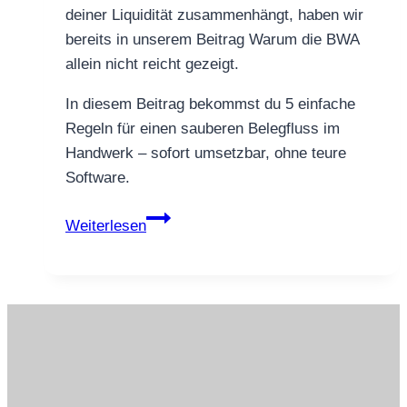
deiner Liquidität zusammenhängt, haben wir
bereits in unserem Beitrag Warum die BWA
allein nicht reicht gezeigt.
In diesem Beitrag bekommst du 5 einfache
Regeln für einen sauberen Belegfluss im
Handwerk – sofort umsetzbar, ohne teure
Software.
Belegfluss
Weiterlesen
aus
dem
Transporter:
5
Regeln,
die
sofort