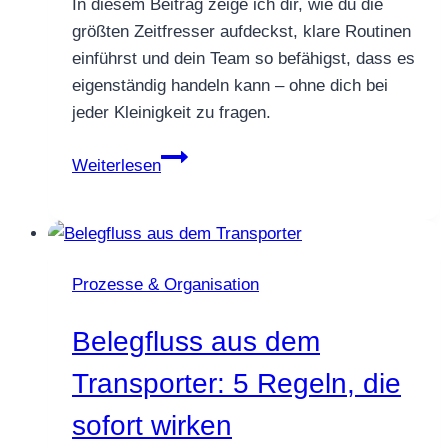
In diesem Beitrag zeige ich dir, wie du die
größten Zeitfresser aufdeckst, klare Routinen
einführst und dein Team so befähigst, dass es
eigenständig handeln kann – ohne dich bei
jeder Kleinigkeit zu fragen.
Wenn
Weiterlesen
alles
über
deinen
Schreibtisch
Prozesse & Organisation
läuft:
So
Belegfluss aus dem
befreist
du
Transporter: 5 Regeln, die
dich
sofort wirken
aus