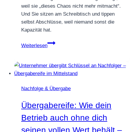
weil sie „dieses Chaos nicht mehr mitmacht“.
Und Sie sitzen am Schreibtisch und tippen
selbst Abschlüsse, weil niemand sonst die
Kapazität hat.
Kanzlei
Weiterlesen
entlasten:
Warum
saubere
Mandanten-
Vorarbeit
Nachfolge & Übergabe
der
wirksamste
Übergabereife: Wie dein
Hebel
für
Betrieb auch ohne dich
weniger
seinen vollen Wert behält –
Fristenstress