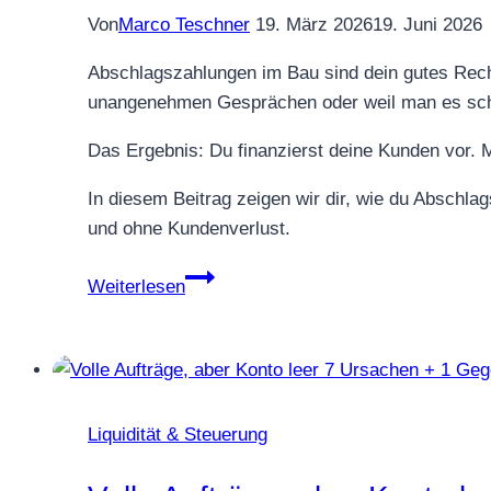
Von
Marco Teschner
19. März 2026
19. Juni 2026
Abschlagszahlungen im Bau sind dein gutes Rech
unangenehmen Gesprächen oder weil man es schli
Das Ergebnis: Du finanzierst deine Kunden vor. 
In diesem Beitrag zeigen wir dir, wie du Abschlag
und ohne Kundenverlust.
Abschlagszahlungen
Weiterlesen
im
Bau:
So
planst
du
Liquidität & Steuerung
sie,
ohne