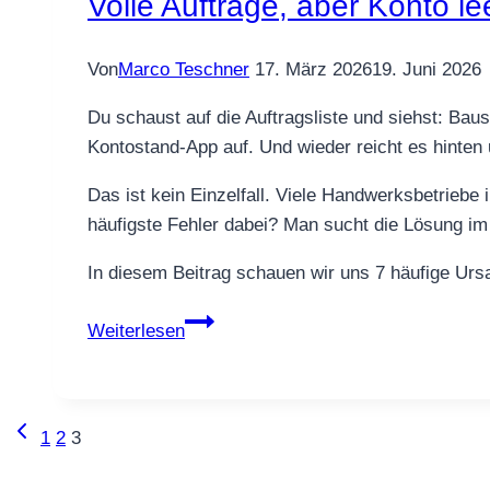
Volle Aufträge, aber Konto l
dass
dein
Von
Marco Teschner
17. März 2026
19. Juni 2026
Konto
leidet
Du schaust auf die Auftragsliste und siehst: Bau
Kontostand-App auf. Und wieder reicht es hinten 
Das ist kein Einzelfall. Viele Handwerksbetrieb
häufigste Fehler dabei? Man sucht die Lösung i
In diesem Beitrag schauen wir uns 7 häufige Ur
Volle
Weiterlesen
Aufträge,
aber
Konto
Vorherige
Seitennavigation
1
2
3
leer:
Seite
7