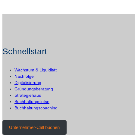
Ursachen
+
1
Gegenmittel
Schnellstart
Wachstum & Liquidität
Nachfolge
Digitalisierung
Gründungsberatung
Strategiehaus
Buchhaltungslotse
Buchhaltungscoaching
Unternehmer-Call buchen