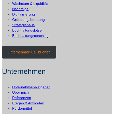
Preislogik
Wachstum & Liquidität
(praxisnah)
Nachfolge
Digitalisierung
Gründungsberatung
Strategiehaus
Buchhaltungslotse
Buchhaltungscoaching
Unternehmer-Call buchen
Unternehmen
Unternehmer-Ratgeber
Über mich
Referenzen
Fragen & Antworten
Fördermittel