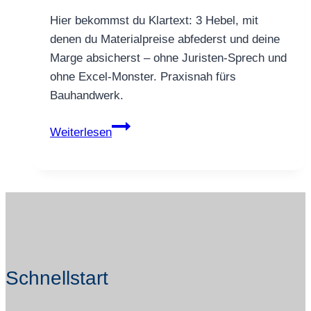
Hier bekommst du Klartext: 3 Hebel, mit
denen du Materialpreise abfederst und deine
Marge absicherst – ohne Juristen-Sprech und
ohne Excel-Monster. Praxisnah fürs
Bauhandwerk.
Materialpreis-
Weiterlesen
Schock?
So
sicherst
du
deine
Marge
ab:
Schnellstart
Puffer,
Nachträge,