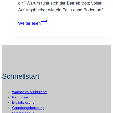
dir? Warum fühlt sich der Betrieb trotz voller
Auftragsbücher wie ein Fass ohne Boden an?
Unternehmerberater
Weiterlesen
fürs
Handwerk:
In
30
Minuten
deinen
größten
Schnellstart
Engpass
finden
(Klartext-
Wachstum & Liquidität
Check)
Nachfolge
Digitalisierung
Gründungsberatung