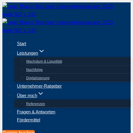
Zum
Inhalt
springen
Start
Leistungen
Wachstum & Liquidität
Nachfolge
Digitalisierung
Unternehmer-Ratgeber
Über mich
Referenzen
Fragen & Antworten
Fördermittel
Termin buchen